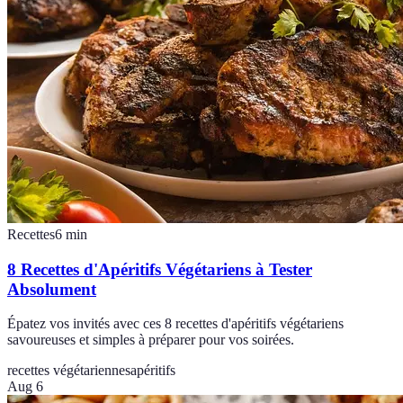
Recettes
6
min
8 Recettes d'Apéritifs Végétariens à Tester
Absolument
Épatez vos invités avec ces 8 recettes d'apéritifs végétariens
savoureuses et simples à préparer pour vos soirées.
recettes végétariennes
apéritifs
Aug 6