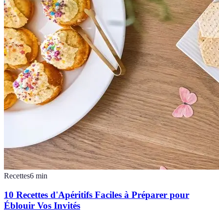
Recettes
6
min
10 Recettes d'Apéritifs Faciles à Préparer pour
Éblouir Vos Invités