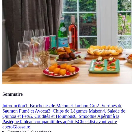
Sommaire
Introduction
1. Brochettes de Melon et Jambon Cru
2. Verrines de
Saumon Fumé et Avocat
3. Chips de Légumes Maison
4. Salade de
Quinoa et Feta
5. Crudités et Houmous
6. Smoothie Apéritif à la
Pastèque
Tableau comparatif des apéritifs
Checklist avant votre
apéro
Glossaire