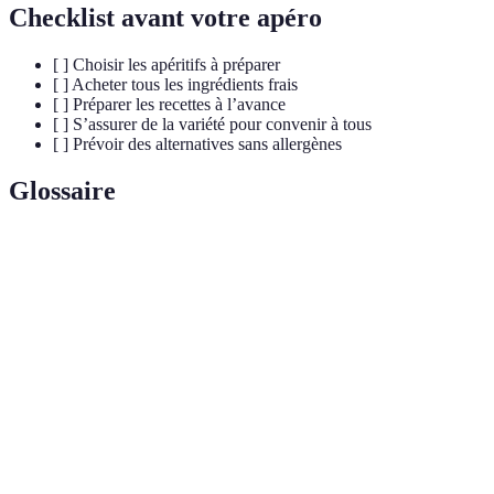
Checklist avant votre apéro
[ ] Choisir les apéritifs à préparer
[ ] Acheter tous les ingrédients frais
[ ] Préparer les recettes à l’avance
[ ] S’assurer de la variété pour convenir à tous
[ ] Prévoir des alternatives sans allergènes
Glossaire
Terme
Définition
Moment de convivialité souvent précédant un repas, où
Apéritif
l'on consomme des boissons et de petites bouchées.
Petit récipient transparent contenant des préparations
Verrine
culinaires en couches, souvent salées ou sucrées.
Purée de pois chiches, souvent assaisonnée, servant de
Humus
tartinade ou de dip.