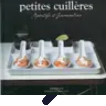
Moments Apéritifs
Tendances
Conseils et Astuces
Récettes et Astuces
Recettes
Apéritifs
Préparation d'apéritifs
Moments Apéritifs