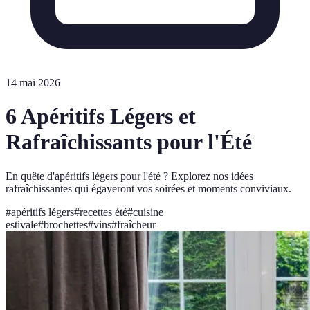
14 mai 2026
6 Apéritifs Légers et
Rafraîchissants pour l'Été
En quête d'apéritifs légers pour l'été ? Explorez nos idées
rafraîchissantes qui égayeront vos soirées et moments conviviaux.
#
apéritifs légers
#
recettes été
#
cuisine
estivale
#
brochettes
#
vins
#
fraîcheur