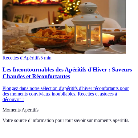
Recettes d'Apéritifs
5
min
Les Incontournables des Apéritifs d'Hiver : Saveurs
Chaudes et Réconfortantes
Plongez dans notre sélection d'apéritifs d'hiver réconfortants pour
des moments conviviaux inoubliables. Recettes et astuces à
découvrir !
Moments Apéritifs
Votre source d'information pour tout savoir sur
moments aperitifs
.