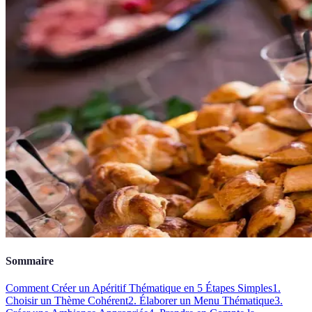
Sommaire
Comment Créer un Apéritif Thématique en 5 Étapes Simples
1.
Choisir un Thème Cohérent
2. Élaborer un Menu Thématique
3.