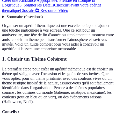
Créer une Ambiance Appropriée
4. Prendre en Compte la
Logistique
5. Soigner les Détails
Checklist avant votre apéritif
thématique
Glossaire
📺 Ressource Vidéo
Sommaire
(
9
sections
)
Organiser un apéritif thématique est une excellente façon d'ajouter
une touche particulière à vos soirées. Que ce soit pour un
anniversaire, une fête de fin d'année ou simplement un moment entre
amis, choisir un thème peut transformer l'atmosphère et ravir vos
invités. Voici un guide complet pour vous aider à concevoir un
apéritif qui laissera une empreinte mémorable.
1. Choisir un Thème Cohérent
La première étape pour créer un apéritif thématique est de choisir un
thème qui s'aligne avec l'occasion et les goûts de vos invités. Que
vous optiez pour un thème printanier avec des couleurs vives ou un
thème rustique inspiré de la nature, assurez-vous qu'il soit facilement
identifiable dans l'organisation. Pensez à des thèmes populaires
comme : les cuisines du monde (italienne, asiatique, mexicaine), les
couleurs (tout en bleu ou en vert), ou des événements saisons
(Halloween, Noël).
Conseils :