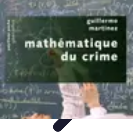
Moments Apéritifs
Tendances
Conseils et Astuces
Récettes et Astuces
Recettes
Apéritifs
Préparation d'apéritifs
Moments Apéritifs