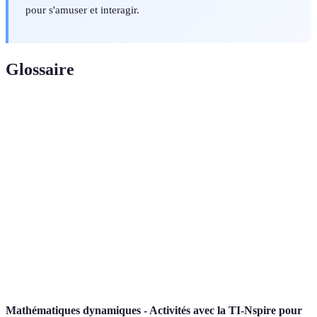
pour s'amuser et interagir.
Glossaire
Terme
Définition
Apéritif
Apéritif organisé autour d'un thème spécifique,
thématique
influençant le décor et le menu.
Menu
Choix des plats qui correspondent au thème tout en
adapté
tenant compte des goûts des invités.
Ensemble des éléments (musique, lumière, décor)
Ambiance
qui créent une atmosphère particulière à un
événement.
Mathématiques dynamiques - Activités avec la TI-Nspire pour