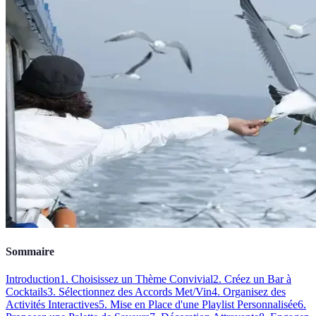
Sommaire
Introduction
1. Choisissez un Thème Convivial
2. Créez un Bar à
Cocktails
3. Sélectionnez des Accords Met/Vin
4. Organisez des
Activités Interactives
5. Mise en Place d'une Playlist Personnalisée
6.