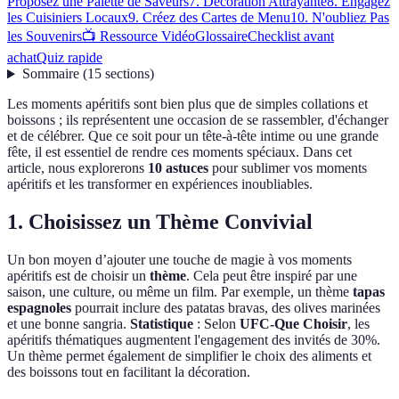
Proposez une Palette de Saveurs
7. Décoration Attrayante
8. Engagez
les Cuisiniers Locaux
9. Créez des Cartes de Menu
10. N'oubliez Pas
les Souvenirs
📺 Ressource Vidéo
Glossaire
Checklist avant
achat
Quiz rapide
Sommaire
(
15
sections
)
Les moments apéritifs sont bien plus que de simples collations et
boissons ; ils représentent une occasion de se rassembler, d'échanger
et de célébrer. Que ce soit pour un tête-à-tête intime ou une grande
fête, il est essentiel de rendre ces moments spéciaux. Dans cet
article, nous explorerons
10 astuces
pour sublimer vos moments
apéritifs et les transformer en expériences inoubliables.
1. Choisissez un Thème Convivial
Un bon moyen d’ajouter une touche de magie à vos moments
apéritifs est de choisir un
thème
. Cela peut être inspiré par une
saison, une culture, ou même un film. Par exemple, un thème
tapas
espagnoles
pourrait inclure des patatas bravas, des olives marinées
et une bonne sangria.
Statistique
: Selon
UFC-Que Choisir
, les
apéritifs thématiques augmentent l'engagement des invités de 30%.
Un thème permet également de simplifier le choix des aliments et
des boissons tout en facilitant la décoration.