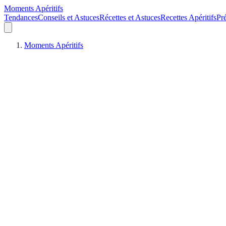
Moments Apéritifs
Tendances
Conseils et Astuces
Récettes et Astuces
Recettes Apéritifs
Pré
Moments Apéritifs