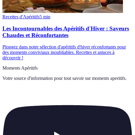
Recettes d'Apéritifs
5
min
Les Incontournables des Apéritifs d'Hiver : Saveurs
Chaudes et Réconfortantes
Plongez dans notre sélection d'apéritifs d'hiver réconfortants pour
des moments conviviaux inoubliables. Recettes et astuces à
découvrir !
Moments Apéritifs
Votre source d'information pour tout savoir sur
moments aperitifs
.