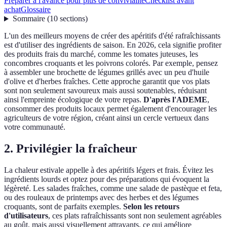
Préparer à l'avance pour plus de convivialité
Checklist avant
achat
Glossaire
Sommaire
(
10
sections
)
L'un des meilleurs moyens de créer des apéritifs d'été rafraîchissants
est d'utiliser des ingrédients de saison. En 2026, cela signifie profiter
des produits frais du marché, comme les tomates juteuses, les
concombres croquants et les poivrons colorés. Par exemple, pensez
à assembler une brochette de légumes grillés avec un peu d'huile
d'olive et d'herbes fraîches. Cette approche garantit que vos plats
sont non seulement savoureux mais aussi soutenables, réduisant
ainsi l'empreinte écologique de votre repas.
D'après l'ADEME
,
consommer des produits locaux permet également d'encourager les
agriculteurs de votre région, créant ainsi un cercle vertueux dans
votre communauté.
2. Privilégier la fraîcheur
La chaleur estivale appelle à des apéritifs légers et frais. Évitez les
ingrédients lourds et optez pour des préparations qui évoquent la
légèreté. Les salades fraîches, comme une salade de pastèque et feta,
ou des rouleaux de printemps avec des herbes et des légumes
croquants, sont de parfaits exemples.
Selon les retours
d'utilisateurs
, ces plats rafraîchissants sont non seulement agréables
au goût, mais aussi visuellement attrayants, ce qui améliore