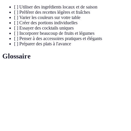
[ ] Utiliser des ingrédients locaux et de saison
[ ] Préférer des recettes légères et fraîches
[ ] Varier les couleurs sur votre table
[ ] Créer des portions individuelles
[ ] Essayer des cocktails uniques
[ ] Incorporer beaucoup de fruits et légumes
[ ] Penser à des accessoires pratiques et élégants
[ ] Préparer des plats à l'avance
Glossaire
Terme
Définition
Boisson ou mets souvent servi en petite quantité
Apéritif
pour stimuler l'appétit avant le repas.
Petit récipient souvent utilisé pour présenter des
Verrine
couches de nourriture ou de dessert, esthétique et
pratique.