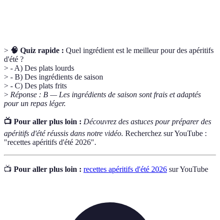
Plateau de
Assortiment de viandes et fromages souvent servi
charcuterie
comme amuse-bouche, favorise le partage.
>
🧠 Quiz rapide :
Quel ingrédient est le meilleur pour des apéritifs
d'été ?
> - A) Des plats lourds
> - B) Des ingrédients de saison
> - C) Des plats frits
>
Réponse : B — Les ingrédients de saison sont frais et adaptés
pour un repas léger.
📺 Pour aller plus loin :
Découvrez des astuces pour préparer des
apéritifs d'été réussis dans notre vidéo.
Recherchez sur YouTube :
"recettes apéritifs d'été 2026".
📺
Pour aller plus loin :
recettes apéritifs d'été 2026
sur YouTube