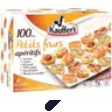
Moments Apéritifs
Tendances
Conseils et Astuces
Récettes et Astuces
Recettes
Apéritifs
Préparation d'apéritifs
Moments Apéritifs