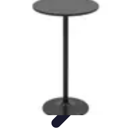
Moments Apéritifs
Tendances
Conseils et Astuces
Récettes et Astuces
Recettes
Apéritifs
Préparation d'apéritifs
Moments Apéritifs