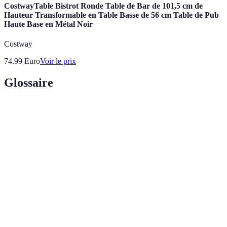
CostwayTable Bistrot Ronde Table de Bar de 101,5 cm de
Hauteur Transformable en Table Basse de 56 cm Table de Pub
Haute Base en Métal Noir
Costway
74.99
Euro
Voir le prix
Glossaire
Terme
Définition
Moment convivial avant un repas où l'on consomme
Apéritif
boissons et amuse-bouches.
Amuse-
Petits mets servis pour éveiller l'appétit, généralement
bouche
présentés à la cuillère ou dans un verre.
Mélange de plusieurs ingrédients, généralement
Cocktail
alcoolisés, souvent servi glacé dans un verre.