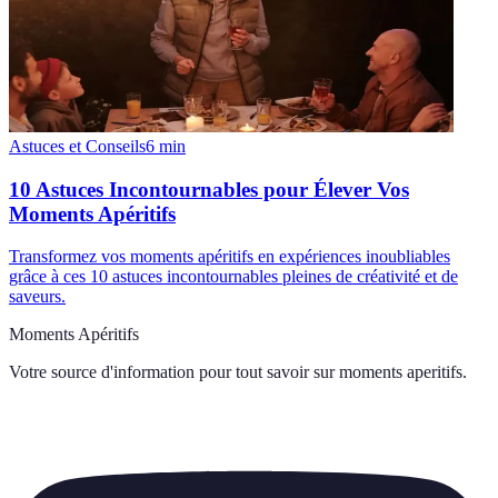
Astuces et Conseils
6
min
10 Astuces Incontournables pour Élever Vos
Moments Apéritifs
Transformez vos moments apéritifs en expériences inoubliables
grâce à ces 10 astuces incontournables pleines de créativité et de
saveurs.
Moments Apéritifs
Votre source d'information pour tout savoir sur
moments aperitifs
.