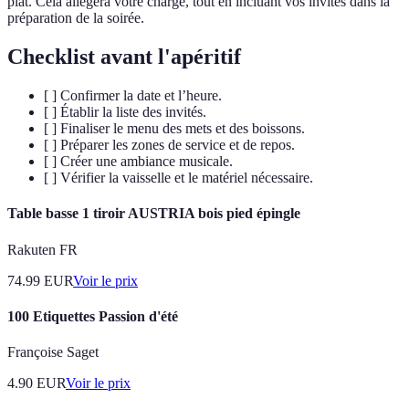
plat. Cela allégera votre charge, tout en incluant vos invités dans la
préparation de la soirée.
Checklist avant l'apéritif
[ ] Confirmer la date et l’heure.
[ ] Établir la liste des invités.
[ ] Finaliser le menu des mets et des boissons.
[ ] Préparer les zones de service et de repos.
[ ] Créer une ambiance musicale.
[ ] Vérifier la vaisselle et le matériel nécessaire.
Table basse 1 tiroir AUSTRIA bois pied épingle
Rakuten FR
74.99
EUR
Voir le prix
100 Etiquettes Passion d'été
Françoise Saget
4.90
EUR
Voir le prix