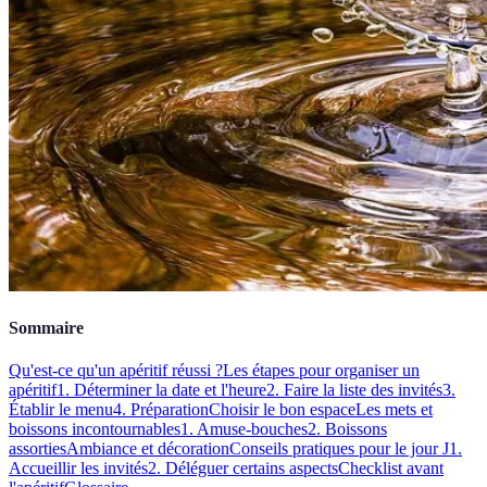
Sommaire
Qu'est-ce qu'un apéritif réussi ?
Les étapes pour organiser un
apéritif
1. Déterminer la date et l'heure
2. Faire la liste des invités
3.
Établir le menu
4. Préparation
Choisir le bon espace
Les mets et
boissons incontournables
1. Amuse-bouches
2. Boissons
assorties
Ambiance et décoration
Conseils pratiques pour le jour J
1.
Accueillir les invités
2. Déléguer certains aspects
Checklist avant