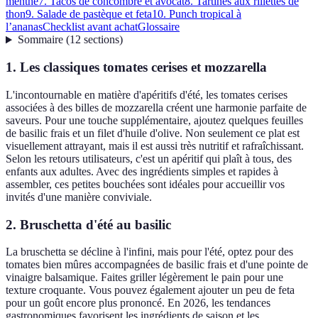
menthe
7. Tacos de concombre et avocat
8. Tartines aux rillettes de
thon
9. Salade de pastèque et feta
10. Punch tropical à
l’ananas
Checklist avant achat
Glossaire
Sommaire
(
12
sections
)
1. Les classiques tomates cerises et mozzarella
L'incontournable en matière d'apéritifs d'été, les tomates cerises
associées à des billes de mozzarella créent une harmonie parfaite de
saveurs. Pour une touche supplémentaire, ajoutez quelques feuilles
de basilic frais et un filet d'huile d'olive. Non seulement ce plat est
visuellement attrayant, mais il est aussi très nutritif et rafraîchissant.
Selon les retours utilisateurs, c'est un apéritif qui plaît à tous, des
enfants aux adultes. Avec des ingrédients simples et rapides à
assembler, ces petites bouchées sont idéales pour accueillir vos
invités d'une manière conviviale.
2. Bruschetta d'été au basilic
La bruschetta se décline à l'infini, mais pour l'été, optez pour des
tomates bien mûres accompagnées de basilic frais et d'une pointe de
vinaigre balsamique. Faites griller légèrement le pain pour une
texture croquante. Vous pouvez également ajouter un peu de feta
pour un goût encore plus prononcé. En 2026, les tendances
gastronomiques favorisent les ingrédients de saison et les