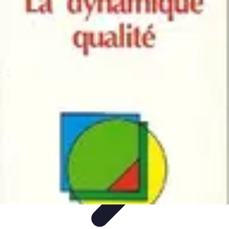
Moments Apéritifs
Tendances
Conseils et Astuces
Récettes et Astuces
Recettes
Apéritifs
Préparation d'apéritifs
Moments Apéritifs