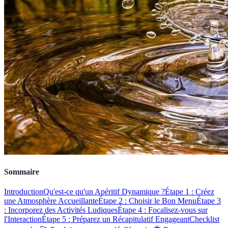
Sommaire
Introduction
Qu'est-ce qu'un Apéritif Dynamique ?
Étape 1 : Créez
une Atmosphère Accueillante
Étape 2 : Choisir le Bon Menu
Étape 3
: Incorporez des Activités Ludiques
Étape 4 : Focalisez-vous sur
l'Interaction
Étape 5 : Préparez un Récapitulatif Engageant
Checklist