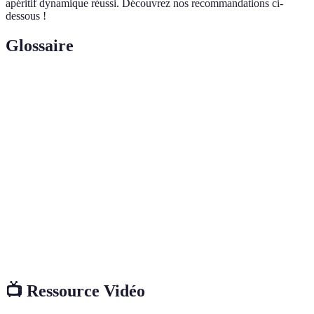
apéritif dynamique réussi. Découvrez nos recommandations ci-
dessous !
Glossaire
Terme
Définition
Un moment de rencontre, généralement avant un
Apéritif
repas, souvent centré sur des boissons et des amuse-
bouches.
Interaction
Échanges entre participants qui contribuent à créer
sociale
des liens et une dynamique de groupe.
L'atmosphère et le cadre qui influencent l'expérience
Ambiance
globale d'un événement.
📺 Ressource Vidéo