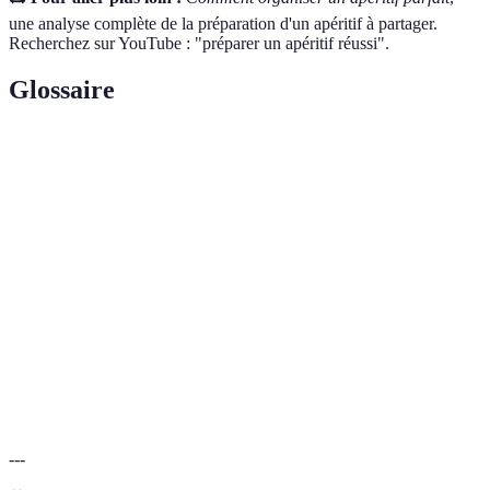
une analyse complète de la préparation d'un apéritif à partager.
Recherchez sur YouTube : "préparer un apéritif réussi".
Glossaire
Terme
Définition
Amuse-
Petits plats servis lors d'un apéritif, souvent en portions
bouches
individuelles.
Sauce ou mélange que l'on utilise pour imbiber des
Dip
aliments tels que les légumes ou les crackers.
Se réfère à des produits cultivés ou fabriqués à
Local
proximité de votre lieu de consommation.
---