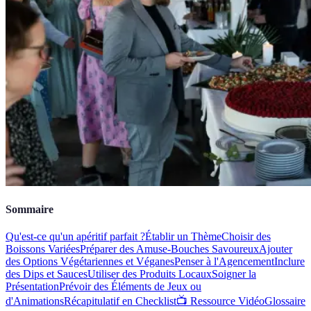
Sommaire
Qu'est-ce qu'un apéritif parfait ?
Établir un Thème
Choisir des
Boissons Variées
Préparer des Amuse-Bouches Savoureux
Ajouter
des Options Végétariennes et Véganes
Penser à l'Agencement
Inclure
des Dips et Sauces
Utiliser des Produits Locaux
Soigner la
Présentation
Prévoir des Éléments de Jeux ou
d'Animations
Récapitulatif en Checklist
📺 Ressource Vidéo
Glossaire