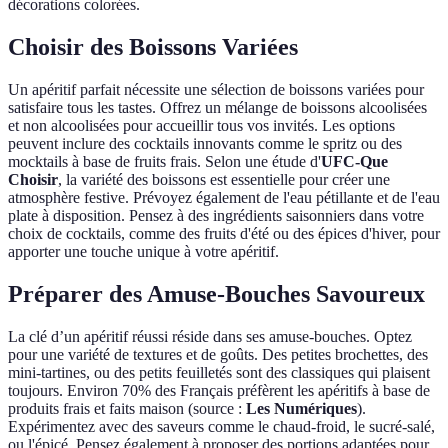
décorations colorées.
Choisir des Boissons Variées
Un apéritif parfait nécessite une sélection de boissons variées pour
satisfaire tous les tastes. Offrez un mélange de boissons alcoolisées
et non alcoolisées pour accueillir tous vos invités. Les options
peuvent inclure des cocktails innovants comme le spritz ou des
mocktails à base de fruits frais. Selon une étude d'
UFC-Que
Choisir
, la variété des boissons est essentielle pour créer une
atmosphère festive. Prévoyez également de l'eau pétillante et de l'eau
plate à disposition. Pensez à des ingrédients saisonniers dans votre
choix de cocktails, comme des fruits d'été ou des épices d'hiver, pour
apporter une touche unique à votre apéritif.
Préparer des Amuse-Bouches Savoureux
La clé d’un apéritif réussi réside dans ses amuse-bouches. Optez
pour une variété de textures et de goûts. Des petites brochettes, des
mini-tartines, ou des petits feuilletés sont des classiques qui plaisent
toujours. Environ 70% des Français préfèrent les apéritifs à base de
produits frais et faits maison (source :
Les Numériques
).
Expérimentez avec des saveurs comme le chaud-froid, le sucré-salé,
ou l'épicé. Pensez également à proposer des portions adaptées pour