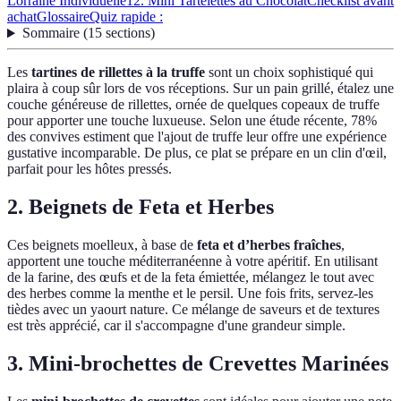
Lorraine Individuelle
12. Mini Tartelettes au Chocolat
Checklist avant
achat
Glossaire
Quiz rapide :
Sommaire
(
15
sections
)
Les
tartines de rillettes à la truffe
sont un choix sophistiqué qui
plaira à coup sûr lors de vos réceptions. Sur un pain grillé, étalez une
couche généreuse de rillettes, ornée de quelques copeaux de truffe
pour apporter une touche luxueuse. Selon une étude récente, 78%
des convives estiment que l'ajout de truffe leur offre une expérience
gustative incomparable. De plus, ce plat se prépare en un clin d'œil,
parfait pour les hôtes pressés.
2. Beignets de Feta et Herbes
Ces beignets moelleux, à base de
feta et d’herbes fraîches
,
apportent une touche méditerranéenne à votre apéritif. En utilisant
de la farine, des œufs et de la feta émiettée, mélangez le tout avec
des herbes comme la menthe et le persil. Une fois frits, servez-les
tièdes avec un yaourt nature. Ce mélange de saveurs et de textures
est très apprécié, car il s'accompagne d'une grandeur simple.
3. Mini-brochettes de Crevettes Marinées