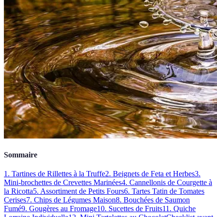
Sommaire
1. Tartines de Rillettes à la Truffe
2. Beignets de Feta et Herbes
3.
Mini-brochettes de Crevettes Marinées
4. Cannellonis de Courgette à
la Ricotta
5. Assortiment de Petits Fours
6. Tartes Tatin de Tomates
Cerises
7. Chips de Légumes Maison
8. Bouchées de Saumon
Fumé
9. Gougères au Fromage
10. Sucettes de Fruits
11. Quiche