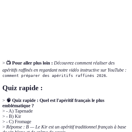
boissons et des amuse-bouches.
Préparation à base de viande ou de poisson, cuite
Rillettes
lentement avec des épices et de la graisse.
Petit four salé, principalement composé de pâte à
Gougère
choux et de fromage.
>
📺 Pour aller plus loin :
Découvrez comment réaliser des
apéritifs raffinés en regardant notre vidéo instructive sur YouTube :
.
comment préparer des apéritifs raffinés 2026
Quiz rapide :
>
🧠 Quiz rapide : Quel est l'apéritif français le plus
emblématique ?
> - A) Tapenade
> - B) Kir
> - C) Fromage
>
Réponse : B — Le Kir est un apéritif traditionnel français à base