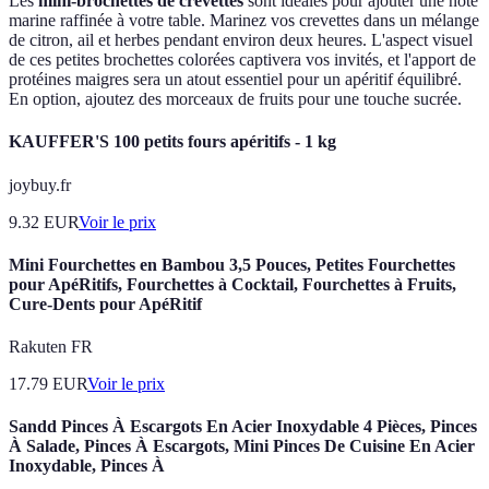
Les
mini-brochettes de crevettes
sont idéales pour ajouter une note
marine raffinée à votre table. Marinez vos crevettes dans un mélange
de citron, ail et herbes pendant environ deux heures. L'aspect visuel
de ces petites brochettes colorées captivera vos invités, et l'apport de
protéines maigres sera un atout essentiel pour un apéritif équilibré.
En option, ajoutez des morceaux de fruits pour une touche sucrée.
KAUFFER'S 100 petits fours apéritifs - 1 kg
joybuy.fr
9.32
EUR
Voir le prix
Mini Fourchettes en Bambou 3,5 Pouces, Petites Fourchettes
pour ApéRitifs, Fourchettes à Cocktail, Fourchettes à Fruits,
Cure-Dents pour ApéRitif
Rakuten FR
17.79
EUR
Voir le prix
Sandd Pinces À Escargots En Acier Inoxydable 4 Pièces, Pinces
À Salade, Pinces À Escargots, Mini Pinces De Cuisine En Acier
Inoxydable, Pinces À