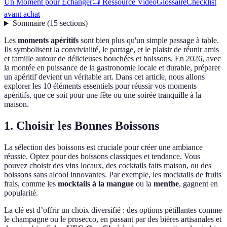
Un Moment pour Échanger
📺 Ressource Vidéo
Glossaire
Checklist
avant achat
Sommaire
(
15
sections
)
Les
moments apéritifs
sont bien plus qu'un simple passage à table.
Ils symbolisent la convivialité, le partage, et le plaisir de réunir amis
et famille autour de délicieuses bouchées et boissons. En 2026, avec
la montée en puissance de la gastronomie locale et durable, préparer
un apéritif devient un véritable art. Dans cet article, nous allons
explorer les 10 éléments essentiels pour réussir vos moments
apéritifs, que ce soit pour une fête ou une soirée tranquille à la
maison.
1. Choisir les Bonnes Boissons
La sélection des boissons est cruciale pour créer une ambiance
réussie. Optez pour des boissons classiques et tendance. Vous
pouvez choisir des vins locaux, des cocktails faits maison, ou des
boissons sans alcool innovantes. Par exemple, les mocktails de fruits
frais, comme les
mocktails à la mangue
ou la
menthe
, gagnent en
popularité.
La clé est d’offrir un choix diversifié : des options pétillantes comme
le champagne ou le prosecco, en passant par des bières artisanales et