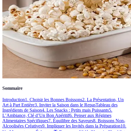
Sommaire
Introduction
1. Choisir les Bonnes Boissons
2. La Présentation, Un
Art à Part Entière
3. Inviter la Saison dans le Repas
Tableau des
Ingrédients de Saison
4. Les Snacks : Petits mais Puissants
5.
L’Ambiance, Clé d’Un Bon Apéritif
6. Penser aux Régimes
Alimentaires Spécifiques
7. Équilibre des Saveurs
8. Boissons Non-
Alcoolisées Créatives
9. Impliquer les Invités dans la Préparation
10.