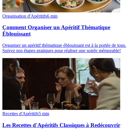
Organisation d'Apéritifs
6
min
Comment Organiser un Apéritif Thématique
Éblouissant
Organiser un apéritif thématique éblouissant est à la portée de tous.
Suivez nos étapes pratiques pour réaliser une soirée mémorable!
Recettes d'Apéritifs
5
min
Les Recettes d'Apéritifs Classiques à Redécouvrir