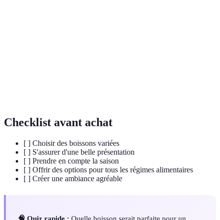
Boisson non alcoolisée qui imite un cocktail
Mocktail
traditionnel.
Mélange à tartiner sur du pain ou des crackers,
Tartinade
souvent à base de légumes ou de légumineuses.
Planche de
Assortiment de viandes, fromages, fruits et pains
charcuterie
servi ensemble sur une planche.
Checklist avant achat
[ ] Choisir des boissons variées
[ ] S'assurer d'une belle présentation
[ ] Prendre en compte la saison
[ ] Offrir des options pour tous les régimes alimentaires
[ ] Créer une ambiance agréable
🧠 Quiz rapide :
Quelle boisson serait parfaite pour un