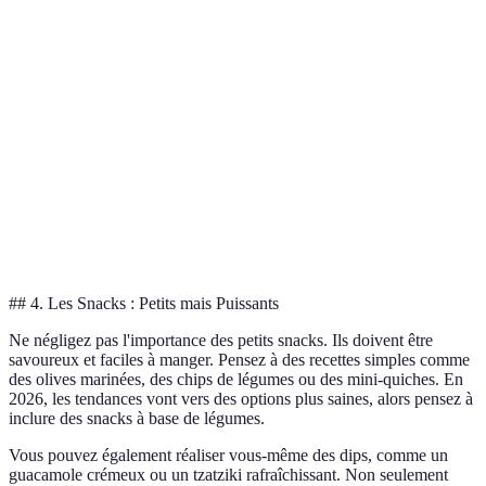
Saison
Ingrédients Idéaux
Printemps
Asperges, Radis, Fraises
Été
Tomates, Concombres, Melon
Automne
Champignons, Courges, Pommes
Hiver
Poires, Agrumes, Noix
## 4. Les Snacks : Petits mais Puissants
Ne négligez pas l'importance des petits snacks. Ils doivent être
savoureux et faciles à manger. Pensez à des recettes simples comme
des olives marinées, des chips de légumes ou des mini-quiches. En
2026, les tendances vont vers des options plus saines, alors pensez à
inclure des snacks à base de légumes.
Vous pouvez également réaliser vous-même des dips, comme un
guacamole crémeux ou un tzatziki rafraîchissant. Non seulement