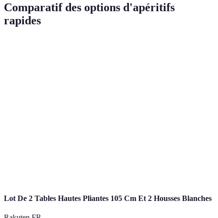
Comparatif des options d'apéritifs
rapides
Apéritifs
Temps de préparation
Difficulté
Coût moye
Bouchées
10 minutes
Facile
Économique
fromage
Planche de
12 minutes
Facile
Modéré
charcuterie
Bruschettas
15 minutes
Moyenne
Économique
Vins
Très
5 minutes
Varié
pétillants
facile
Lot De 2 Tables Hautes Pliantes 105 Cm Et 2 Housses Blanches
Rakuten FR