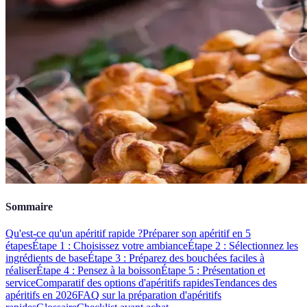
Sommaire
Qu'est-ce qu'un apéritif rapide ?
Préparer son apéritif en 5
étapes
Étape 1 : Choisissez votre ambiance
Étape 2 : Sélectionnez les
ingrédients de base
Étape 3 : Préparez des bouchées faciles à
réaliser
Étape 4 : Pensez à la boisson
Étape 5 : Présentation et
service
Comparatif des options d'apéritifs rapides
Tendances des
apéritifs en 2026
FAQ sur la préparation d'apéritifs