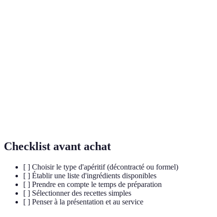
Terme
Définition
Toute boisson ou collation servie avant le repas
Apéritif
pour stimuler l'appétit.
Petites portions de nourriture faciles à manger avec
Bouchées
les doigts.
Planche
Assiette comportant une variété d'aliments pour un
apéritive
partage convivial.
Checklist avant achat
[ ] Choisir le type d'apéritif (décontracté ou formel)
[ ] Établir une liste d'ingrédients disponibles
[ ] Prendre en compte le temps de préparation
[ ] Sélectionner des recettes simples
[ ] Penser à la présentation et au service