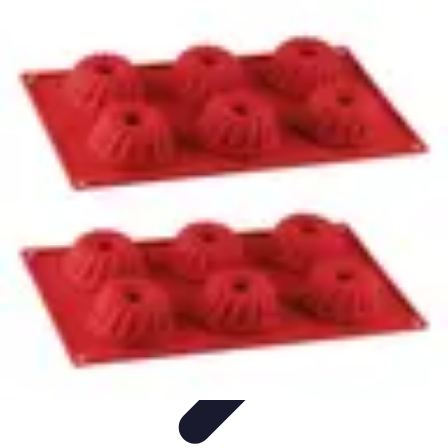
Moments Apéritifs
Tendances
Conseils et Astuces
Récettes et Astuces
Recettes
Apéritifs
Préparation d'apéritifs
Moments Apéritifs