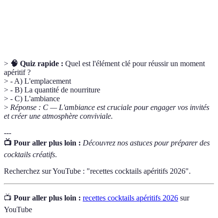
Apéritif
Un apéritif qui remplace le repas traditionnel, souvent
dînatoire
composé de petites entrées variées et de boissons.
>
🧠 Quiz rapide :
Quel est l'élément clé pour réussir un moment
apéritif ?
> - A) L'emplacement
> - B) La quantité de nourriture
> - C) L'ambiance
>
Réponse : C — L'ambiance est cruciale pour engager vos invités
et créer une atmosphère conviviale.
---
📺 Pour aller plus loin :
Découvrez nos astuces pour préparer des
cocktails créatifs
.
Recherchez sur YouTube : "recettes cocktails apéritifs 2026".
📺
Pour aller plus loin :
recettes cocktails apéritifs 2026
sur
YouTube