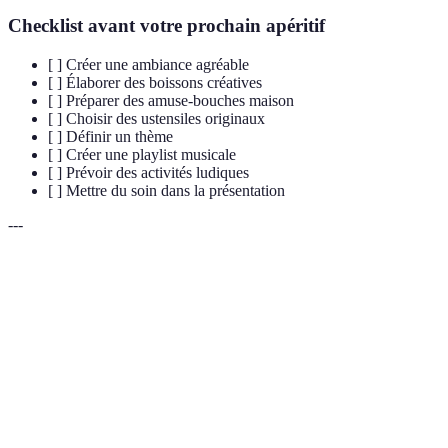
Checklist avant votre prochain apéritif
[ ] Créer une ambiance agréable
[ ] Élaborer des boissons créatives
[ ] Préparer des amuse-bouches maison
[ ] Choisir des ustensiles originaux
[ ] Définir un thème
[ ] Créer une playlist musicale
[ ] Prévoir des activités ludiques
[ ] Mettre du soin dans la présentation
---
Terme
Définition
Un moment de convivialité rassemblant amis ou
Moment
familles, souvent agrémenté de boissons et amuse-
apéritif
bouches avant un repas.
Une boisson sans alcool, généralement à base de jus de
Mocktail
fruits et de sirops, qui imite les cocktails traditionnels.