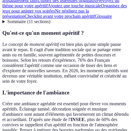
artisanalement faits
Utilisez des ustensiles originaux
Prévoyez un
thème pour votre apéritif
Ajoutez une touche musicale
Organisez des
jeux pour animer vos soirées
Ne négligez pas la
présentation
Checklist avant votre prochain apéritif
Glossaire
Sommaire
(
11
sections
)
Qu'est-ce qu'un moment apéritif ?
Le concept de
moment apéritif
est bien plus qu'une simple pause
avant le repas. Il s'agit d'une tradition sociale qui se partage entre
amis ou en famille, souvent agrémentée de petites douceurs et
boissons. Selon les retours d'expérience, 76% des Français
considèrent l'apéritif comme une occasion de tisser des liens et
d'explorer de nouvelles saveurs. En 2026, les moments apéritifs sont
devenus une véritable institution, mêlant convivialité et créativité au
sein de votre foyer.
L'importance de l'ambiance
Créer une ambiance agréable est essentiel pour élever vos moments
apéritifs. Éclairage tamisé, décoration soignée et musique
d'ambiance sont autant d'éléments qui favoriseront un climat détendu
et accueillant. D'après une étude de l'
INSEE
, plus de 60% des
convives se rappellent d'un apéritif en fonction de l'atmosphère
installée. Pensez à intégrer des bougies parfumées ou des guirlandes