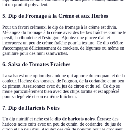
lui un produit polyvalent.
5. Dip de Fromage à la Crème et aux Herbes
Pour un favori crémeux, le dip de fromage à la crème est divin.
Mélangez du fromage à la crème avec des herbes fraîches comme le
persil, la ciboulette et l'estragon. Ajoutez une pincée d'ail et
incorporez un peu de crème fraîche pour la texture. Ce dip célèbre
s'accompagne délicieusement de crackers, de légumes ou même en
garniture pour des mini sandwiches.
6. Salsa de Tomates Fraîches
La
salsa
est une option dynamique qui apporte du croquant et de la
couleur. Hachez des tomates, de l'oignon, de la coriandre et un peu
de piment. Assaisonnez avec du jus de citron et du sel. Ce dip se
marie particulièrement bien avec des chips tortilla et est apprécié
pour sa légèreté et son extrême fraîcheur.
7. Dip de Haricots Noirs
Un dip nutritif et riche est le
dip de haricots noirs
. Écrasez des
haricots noirs cuits avec un peu de cumin, de coriandre, du jus de
citron et un peu d'ail. Ajoutez des dés de poivron pour le croquant.