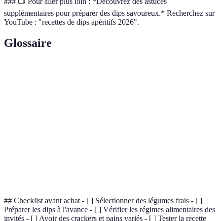
### 📺 Pour aller plus loin : *Découvrez des astuces
supplémentaires pour préparer des dips savoureux.* Recherchez sur
YouTube : "recettes de dips apéritifs 2026".
Glossaire
Terme
Définition
Préparations crémeuses ou liquides servies avec des
Dips
aliments pour tremper.
Une pâte à base de pois chiches avec tahini,
Hummus
traditionnelle dans la cuisine du Moyen-Orient.
Sauce à base de basilic, d'ail, d'huile d'olive et de
Pesto
noix, originaire d'Italie.
## Checklist avant achat - [ ] Sélectionner des légumes frais - [ ]
Préparer les dips à l'avance - [ ] Vérifier les régimes alimentaires des
invités - [ ] Avoir des crackers et pains variés - [ ] Tester la recette