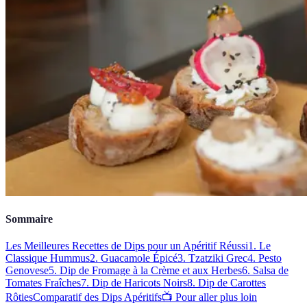
Sommaire
Les Meilleures Recettes de Dips pour un Apéritif Réussi
1. Le
Classique Hummus
2. Guacamole Épicé
3. Tzatziki Grec
4. Pesto
Genovese
5. Dip de Fromage à la Crème et aux Herbes
6. Salsa de
Tomates Fraîches
7. Dip de Haricots Noirs
8. Dip de Carottes
Rôties
Comparatif des Dips Apéritifs
📺 Pour aller plus loin