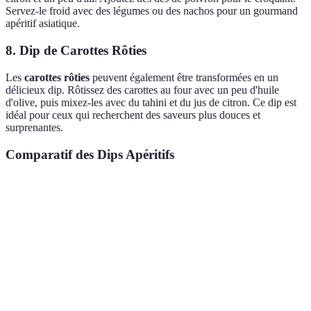
Servez-le froid avec des légumes ou des nachos pour un gourmand
apéritif asiatique.
8. Dip de Carottes Rôties
Les
carottes rôties
peuvent également être transformées en un
délicieux dip. Rôtissez des carottes au four avec un peu d'huile
d'olive, puis mixez-les avec du tahini et du jus de citron. Ce dip est
idéal pour ceux qui recherchent des saveurs plus douces et
surprenantes.
Comparatif des Dips Apéritifs
Dip
Facilité de Préparation
Richesse en Saveurs
Hummus
Facile
Riche
Guacamole
Moyen
Épicé