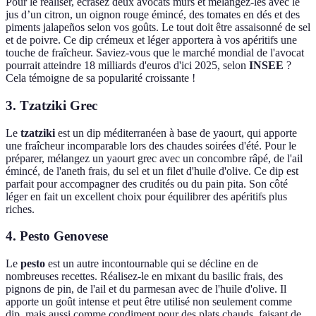
Pour le réaliser, écrasez deux avocats mûrs et mélangez-les avec le
jus d’un citron, un oignon rouge émincé, des tomates en dés et des
piments jalapeños selon vos goûts. Le tout doit être assaisonné de sel
et de poivre. Ce dip crémeux et léger apportera à vos apéritifs une
touche de fraîcheur. Saviez-vous que le marché mondial de l'avocat
pourrait atteindre 18 milliards d'euros d'ici 2025, selon
INSEE
?
Cela témoigne de sa popularité croissante !
3. Tzatziki Grec
Le
tzatziki
est un dip méditerranéen à base de yaourt, qui apporte
une fraîcheur incomparable lors des chaudes soirées d'été. Pour le
préparer, mélangez un yaourt grec avec un concombre râpé, de l'ail
émincé, de l'aneth frais, du sel et un filet d'huile d'olive. Ce dip est
parfait pour accompagner des crudités ou du pain pita. Son côté
léger en fait un excellent choix pour équilibrer des apéritifs plus
riches.
4. Pesto Genovese
Le
pesto
est un autre incontournable qui se décline en de
nombreuses recettes. Réalisez-le en mixant du basilic frais, des
pignons de pin, de l'ail et du parmesan avec de l'huile d'olive. Il
apporte un goût intense et peut être utilisé non seulement comme
dip, mais aussi comme condiment pour des plats chauds, faisant de