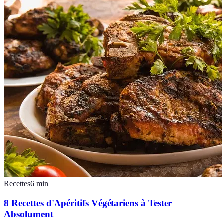
Recettes
6
min
8 Recettes d'Apéritifs Végétariens à Tester
Absolument