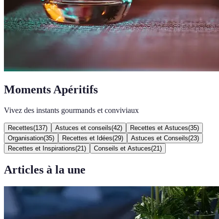
Moments Apéritifs
Vivez des instants gourmands et conviviaux
Recettes
(
137
)
Astuces et conseils
(
42
)
Recettes et Astuces
(
35
)
Organisation
(
35
)
Recettes et Idées
(
29
)
Astuces et Conseils
(
23
)
Recettes et Inspirations
(
21
)
Conseils et Astuces
(
21
)
Articles à la une