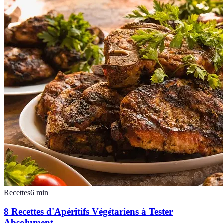
Recettes
6
min
8 Recettes d'Apéritifs Végétariens à Tester
Absolument