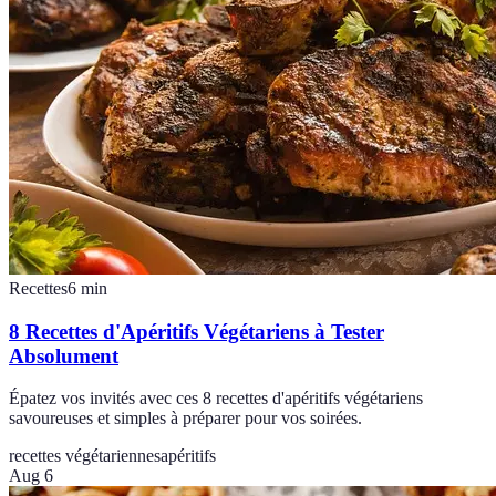
Recettes
6
min
8 Recettes d'Apéritifs Végétariens à Tester
Absolument
Épatez vos invités avec ces 8 recettes d'apéritifs végétariens
savoureuses et simples à préparer pour vos soirées.
recettes végétariennes
apéritifs
Aug 6