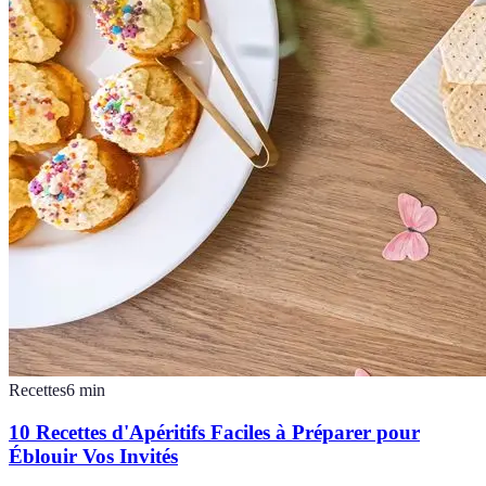
Recettes
6
min
10 Recettes d'Apéritifs Faciles à Préparer pour
Éblouir Vos Invités