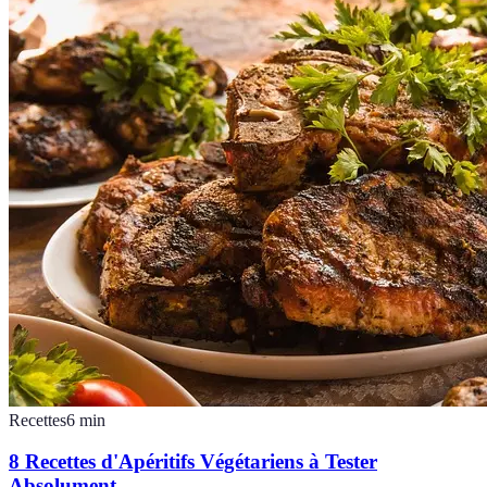
Recettes
6
min
8 Recettes d'Apéritifs Végétariens à Tester
Absolument