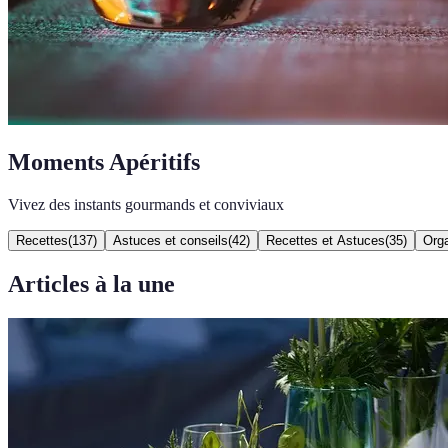
Moments Apéritifs
Vivez des instants gourmands et conviviaux
Recettes
(
137
)
Astuces et conseils
(
42
)
Recettes et Astuces
(
35
)
Orga
Articles à la une