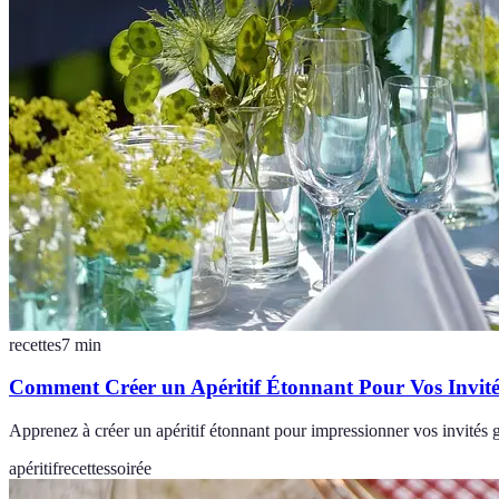
recettes
7
min
Comment Créer un Apéritif Étonnant Pour Vos Invité
Apprenez à créer un apéritif étonnant pour impressionner vos invités gr
apéritif
recettes
soirée