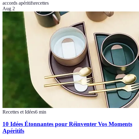
accords apéritifs
recettes
Aug 2
Recettes et Idées
6
min
10 Idées Étonnantes pour Réinventer Vos Moments
Apéritifs