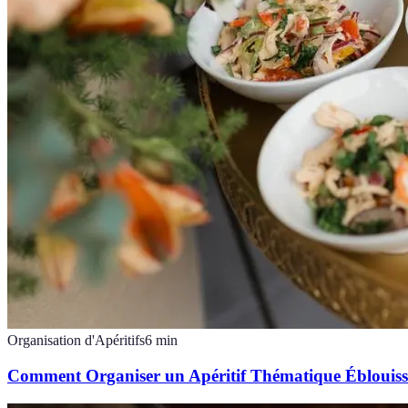
Organisation d'Apéritifs
6
min
Comment Organiser un Apéritif Thématique Éblouis