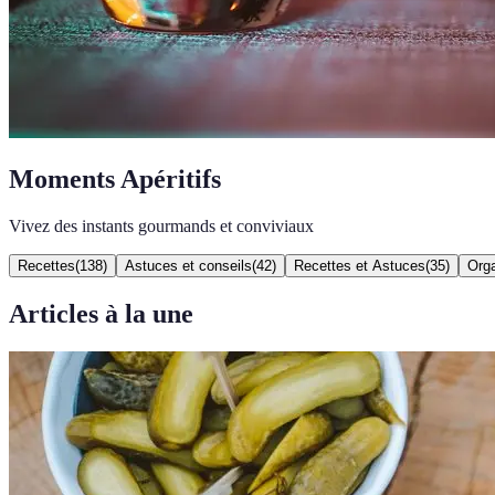
Moments Apéritifs
Vivez des instants gourmands et conviviaux
Recettes
(
138
)
Astuces et conseils
(
42
)
Recettes et Astuces
(
35
)
Orga
Articles à la une