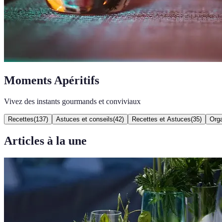
Moments Apéritifs
Vivez des instants gourmands et conviviaux
Recettes
(
137
)
Astuces et conseils
(
42
)
Recettes et Astuces
(
35
)
Orga
Articles à la une