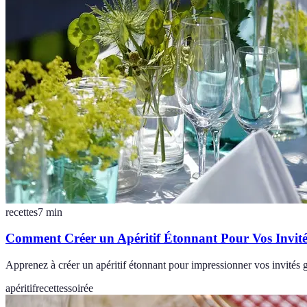
recettes
7
min
Comment Créer un Apéritif Étonnant Pour Vos Invité
Apprenez à créer un apéritif étonnant pour impressionner vos invités gr
apéritif
recettes
soirée